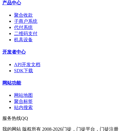
产品中心
聚合收款
子商户系统
代付系统
二维码支付
机具设备
开发者中心
API开发文档
SDK下载
网站功能
网站地图
聚合标签
站内搜索
服务热线QQ
我的网站 版权所有 2008-2026门徒，门徒平台，门徒注册