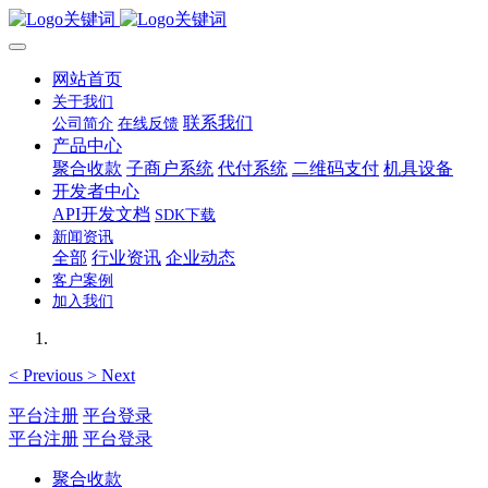
网站首页
关于我们
联系我们
公司简介
在线反馈
产品中心
聚合收款
子商户系统
代付系统
二维码支付
机具设备
开发者中心
API开发文档
SDK下载
新闻资讯
全部
行业资讯
企业动态
客户案例
加入我们
<
Previous
>
Next
平台注册
平台登录
平台注册
平台登录
聚合收款