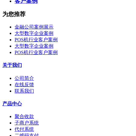
客户案例
为您推荐
金融公司案例展示
大型数字企业案例
POS机行业客户案例
大型数字企业案例
POS机行业客户案例
关于我们
公司简介
在线反馈
联系我们
产品中心
聚合收款
子商户系统
代付系统
二维码支付