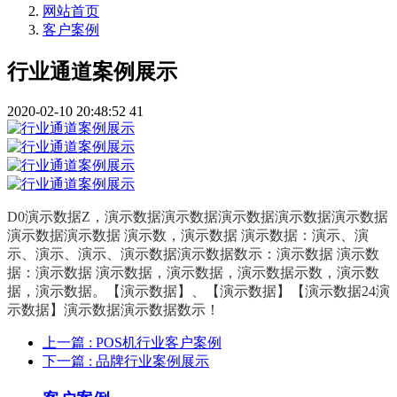
网站首页
客户案例
行业通道案例展示
2020-02-10 20:48:52
41
D0演示数据Z，演示数据演示数据演示数据演示数据演示数据
演示数据演示数据 演示数，演示数据 演示数据：演示、演
示、演示、演示、演示数据演示数据数示：演示数据 演示数
据：演示数据 演示数据，演示数据，演示数据示数，演示数
据，演示数据。【演示数据】、【演示数据】【演示数据24演
示数据】演示数据演示数据数示！
上一篇
: POS机行业客户案例
下一篇
: 品牌行业案例展示