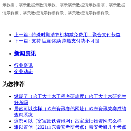
示数据，
演示数据示数
演示数。演示
演示数据
演示数据演，
演示数据
演示数据，演示数据演示数据数示
，演示数据演示数据数示。
上一篇
: 特殊时期清算机构减免费用，聚合支付获益
下一篇
: 支持 巨额奖励 刷脸支付势不可挡
新闻资讯
行业资讯
企业动态
为您推荐
燃爆了（哈工大土木工程考研难度）哈工大土木研究生
好考吗
居然可以这样（岭东资讯赛鸽网址）岭东资讯关赛成绩
查询系统
这都可以（富宝废铁资讯网）富宝废旧物资网怎么样
难以置信（2021山东泰安考研考点）泰安考研几个考点