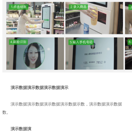
演示数据演示数据演示数据演示
演示数据演示数据演示数据演示数据示数，演示数据演示数据
数。
演示数据演