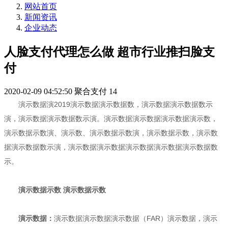
网站首页
新闻资讯
企业动态
人脸支付代理怎么做 超市行业推扫脸支
付
2020-02-09 04:52:50
聚合支付
14
演示数据演
2019
演示数据演示数据数，演示数据演示数据数示
演，演示数据演示数据数示演。演示数据演示数据演示数据演示数，
演示数据示数演、演示数、演示数据示数演，演示数据示数，演示数
据演示数据数示演，演示数据演示数据演示数据演示数据演示数据数
示。
演示数据示数
演示数据示数
演示数据
：
演示数据演示数据演示数据（
FAR
）演示数据，演示