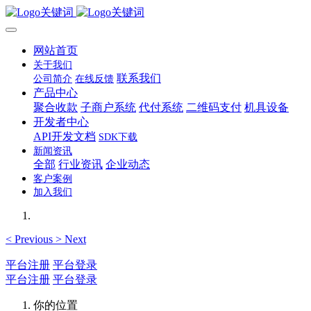
网站首页
关于我们
联系我们
公司简介
在线反馈
产品中心
聚合收款
子商户系统
代付系统
二维码支付
机具设备
开发者中心
API开发文档
SDK下载
新闻资讯
全部
行业资讯
企业动态
客户案例
加入我们
<
Previous
>
Next
平台注册
平台登录
平台注册
平台登录
你的位置