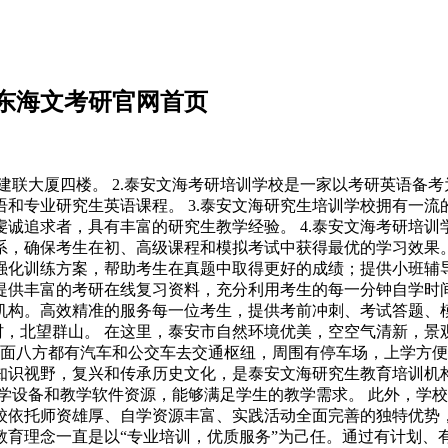
东海文考研官网首页
号建联大厦四楼。 2.泰安文海考研培训学校是一家以考研英语备
和专业研究生英语课程。 3.泰安文海研究生培训学校拥有一
诚追求者，具有丰富的研究生教学经验。 4.泰安文海考研培
，确保考生在初、高级课程和模拟考试中获得最优的学习效果。
强化训练方案，帮助考生在真题中取得更好的成绩；提供小班辅
，提供丰富的考研在线复习资料，充分利用考生的每一分钟自学时间
机构。高效精准的服务每一位考生，提供考前冲刺、考试答题、
村，北望群山。 在这里，泰安市自然环境优美，空空气清新，景观
四面八方都有汽车和公交车去交通枢纽，周围有停车场，上学方便
识视野，复兴和传承历史文化，是泰安文海研究生教育培训机构
学设备和教学软件资源，能够满足学生的教学需求。 此外，学
学校依托师资雄厚、自学资源丰富、实践活动全面完善的独特优
的教育理念一直是以“专业培训，优质服务”为己任。通过有计划