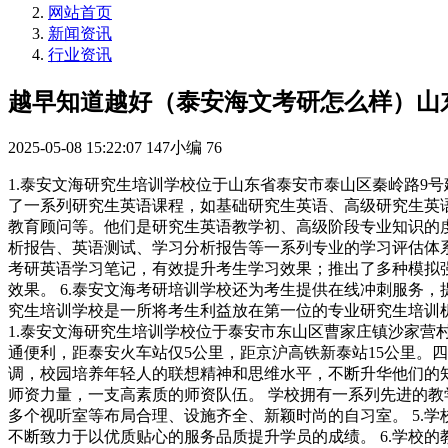
网站首页
新闻资讯
行业资讯
越早知道越好（泰安海文考研怎么样）山
2025-05-08 15:22:07
147小编
76
1.泰安文海研究生培训学校位于山东省泰安市泰山区秦岭路9
了一系列研究生英语课程，如基础研究生英语、高级研究生英语
教育顾问等。他们是研究生英语教学初、高级阶段专业知识的虔
析报告、英语测试、学习分析报告等一系列专业的学习评估体系
考研英语学习笔记，有效提升考生学习效果；推出了多种模拟
效果。 6.泰安文海考研培训学校还为考生提供在线冲刺服务
究生培训学校是一所将考生利益放在第一位的专业研究生培训
1.泰安文海研究生培训学校位于泰安市东山区曹家庄镇沙家营
通便利，距泰安火车站仅5公里，距京沪高铁新泰站15公里。
调，校园培养年轻人的联想精神和思维水平，不断升华他们的知
师资力量，一支高素质的师资队伍。 学校拥有一系列先进的教
多个视听室等布局合理、设施齐全、新颖时尚的自习室。 5.
不断致力于以优质贴心的服务品质提升学员的成绩。 6.学校