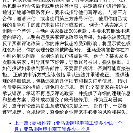
品包装中包含售后卡或明信片等信息，并邀请客户进行评价。
通过异地邮件联系客户，要求或指导他们写评论。 与第三方
合作，邀请评估，或者使用第三方账号评估。 使用你自己或
你的竞争对手的账户来获得好评或差评。 例子:？某卖家为了
删除一个差评，主动向买家提出50%退款，并要求其删除不满
意的评论。 2.明白违反买家评论政策的后果。如果你被发现违
反了买家评论政策，你的账户状态将受到影响，将显示黄色或
红色标记，你的表现分数将被降至0分。 亚马逊将警告你在72
小时内解决问题，否则你的账户将被暂停。 例子:？某卖家多
次联系买家，引导其留下好评，导致账号被封，损失惨重。 3.
如何投诉如果收到警告邮件，不要盲目投诉，否则可能直接被
拒。 正确的申诉方式应该包括:承认违法并承诺改正。 提供违
规的详细信息，包括违规的具体细节和相关订单信息。 指明
今后要采取的措施，避免再次违规。 例子:？某卖家在投诉中
承认错误，承诺不再违反评论政策，并提供了详细的违规信息
和整改方案，最终成功避免了账号被停用。 作为亚马逊卖
家，遵守评论政策是生意成功的关键之一。 邮件中，一定要
遵守规定，合规经营，避免给企业带来不必要的风险和损失。
上一篇
: 硬核推荐（亚马逊跨境电商工资多少钱一个
月）亚马逊跨境电商工资多少一个月