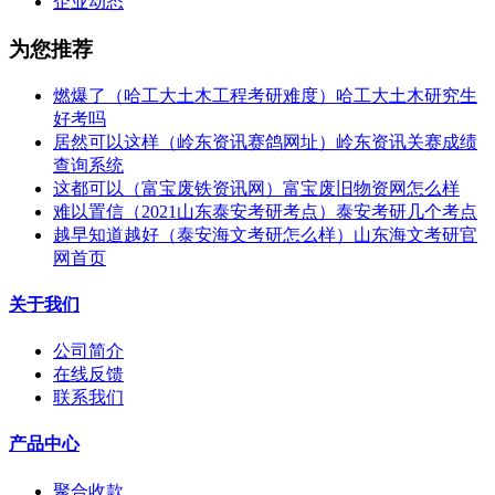
企业动态
为您推荐
燃爆了（哈工大土木工程考研难度）哈工大土木研究生
好考吗
居然可以这样（岭东资讯赛鸽网址）岭东资讯关赛成绩
查询系统
这都可以（富宝废铁资讯网）富宝废旧物资网怎么样
难以置信（2021山东泰安考研考点）泰安考研几个考点
越早知道越好（泰安海文考研怎么样）山东海文考研官
网首页
关于我们
公司简介
在线反馈
联系我们
产品中心
聚合收款