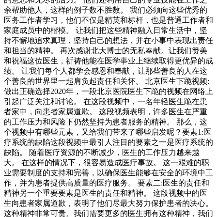
余帮助他人，这样的例子数不胜数。 我们必须向这些优秀的
医务工作者学习，他们不仅是精英和标杆，也是普通工作者和
家庭成员中的楷模。 让我们把这些精神融入日常生活中，坚
持不懈地追求真理，坚持自己的想法，并在小事中表现出责任
和担当的精神。 再次感谢北大博士的无私奉献。让我们赞美
和祝福这位医生，祈祷他能在医学事业上继续取得更优异的成
绩。 让我们每个人都学会感恩和奉献，让那些善良的人在这
个善良的世界里一起肩负起责任和关怀。 北京医生下跪视频:
做出正确选择2020年，一段北京医院医生下跪的视频在网络上
引起广泛关注和讨论。 在这段视频中，一名年轻医生跪在患
者家中，向患者家属道歉。 这段视频表明，许多医生在严重
的工作压力和风险下仍然坚持为患者服务的精神。 那么，这
个视频中有哪些元素，又给我们带来了哪些启发呢？要素1:医
疗系统的缺陷这段视频中最引人注目的要素之一是医疗系统的
缺陷。 随着医疗资源的不断减少，医生的工作压力越来越
大。 在这样的情况下，很容易造成医疗事故。 这一艰难的职
业需要制度的支持和完善，以确保医生能够在安全的环境中工
作，并为患者提供高质量的医疗服务。 要素二:医生的责任和
精神另一个重要要素是医生的责任和精神。 这段视频中的医
生向患者家属道歉，表明了他们尽最大努力保护患者的决心。
这种精神非常可贵。我们需要更多的医生拥有这种精神，我们