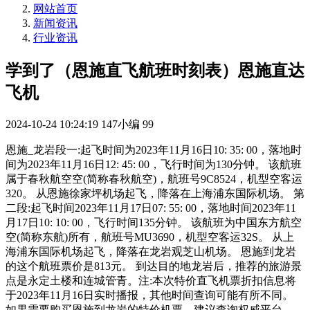
网站首页
新闻资讯
行业资讯
学到了（恩施直飞航班时刻表）恩施直达
飞机
2024-10-24 10:24:19
147小编
99
恩施_龙岩段一:起飞时间为2023年11月16日10: 35: 00，落地时
间为2023年11月16日12: 45: 00，飞行时间为130分钟。 该航班
属于春秋航空空(简称春秋航空)，航班号9C8524，机型空客运
320。 从恩施徐家坪机场起飞，降落在上海浦东国际机场。 第
二段:起飞时间2023年11月17日07: 55: 00，落地时间2023年11
月17日10: 10: 00，飞行时间135分钟。 该航班为中国东方航空
空(简称东航)所有，航班号MU3690，机型空客运32S。 从上
海浦东国际机场起飞，降落在龙岩观芝山机场。 恩施到龙岩
的这个航班票价是813元。 到达目的地龙岩后，推荐的旅游景
点是永定土楼和连城管青。注:本次特价直飞机票折扣信息将
于2023年11月16日实时播报，其他时间查询可能有所不同。
如果需要购买恩施到龙岩的特价机票，建议查询权威平台。