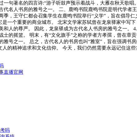
一句著名的四言诗:“游子听鼓声预示着战斗，大雁在秋天歌唱。
古代名人书房的雅号之一。 二、鹿鸣书院鹿鸣书院是明代学者王
两季，王守仁都会召集学生在鹿鸣书院举行“义学”，旨在倡导仁
，它是一个重要的商业城市。 北宋文学家苏轼曾在龙泉驿家中写
美和人的尊严。 因此，龙泉驿成为古代名人书房的雅号之一。 
战士的摇篮。 明末，有“文化旗手”之称的学者方孝孺，曾在章贡
的雅号之一。 总之，古代名人的书房也叫“雅室”，旨在强调书
文人的精神追求和文化信仰。 今天，我们仍然需要永远记住这些
吗
赛事直播官网
考吗
询系统