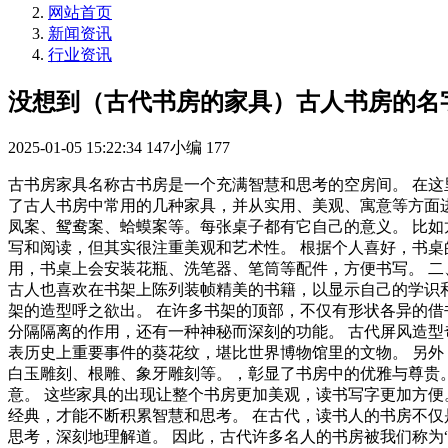
网站首页
新闻资讯
行业资讯
没想到（古代书房的家具）古人书房的名
2025-01-05 15:22:34
147小编
177
古书房家具名称古书房是一个充满智慧和思考的空房间。 在这
了古人书房中常用的几种家具，并从实用、美观、寓意等方面进
凤案、鸳鸯案、蛤蟆案等。每张桌子都有它自己的意义。 比如龙
写和阅读，但其实很注重美观和艺术性。 根据个人喜好，书桌
用，书桌上会安装花瓶、洗笔器、笔筒等配件，方便书写。 二
古人也喜欢在书架上陈列装帧精美的书籍，以显示自己的学识和
架的造型呼之欲出。 在许多书架的顶部，不仅有形状各异的借
分隔隔离的作用，还有一种神秘而深刻的功能。 古代屏风造
表历史上重要事件的葵花纹，堪比世界博物馆里的文物。 另外
白玉雕刻、根雕、象牙雕刻等。，彰显了书房中的优雅与尊贵。
意。 这些家具的出现让整个书房更加美观，读书写字更加方便
经典，才能不断积累智慧和思考。 在古代，读书人的书房不仅
思考，深刻地理解道。 因此，古代许多名人的书房被我们称为