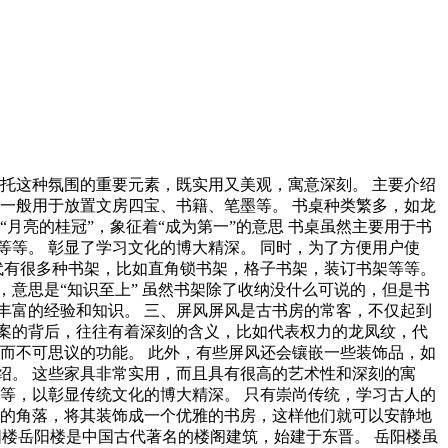
托这种氛围的重要元素，既实用又美观，寓意深刻。 主要介绍
一般用于放置文房四宝、书籍、笔墨等。 书桌种类繁多，如龙
月亮的桂冠”，象征着“成为第一”的意思 书桌虽然主要用于书
等。 彰显了学习文化的博大精深。 同时，为了方便用户使
代有很多种书架，比如直角锁书架，格子书架，装订书架等等。
意思是“知识至上” 虽然书架除了收纳没什么可说的，但是书
丰富的经验和知识。 三、屏风屏风是古书房的常客，不仅起到
案的背后，往往有着深刻的含义，比如代表权力的龙凤纹，代
而不可思议的功能。 此外，有些屏风还会镶嵌一些装饰品，如
绍。 这些家具非常实用，而且具有很高的艺术性和深刻的寓
等，以彰显传统文化的博大精深。 只有崇尚传统，学习古人的
静的角落，将其装饰成一个优雅的书房，这样他们就可以安静地
阳楼岳阳楼是中国古代著名的楼阁建筑，始建于东晋。 岳阳楼虽