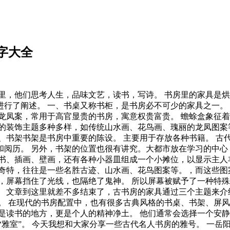
字大全
里，他们思考人生，品味文艺，读书，写诗。 书房里的家具是烘
行了阐述。 一、书桌又称书柜，是书房必不可少的家具之一。 
凤案，常用于高官显贵的书房，寓意权贵富贵。 蟾蜍盒象征着“
的装饰主题多种多样，如传统山水画、花鸟画、瑰丽的龙凤图案等
、书架书架是书房中重要的陈设。 主要用于存放各种书籍。 古
阅历。 另外，书架的位置也很有讲究。大都市放在学习的中心，
书、插画、壁画，还有各种小器皿组成一个小摊位，以显示主人
型奇特，往往是一些名胜古迹、山水画、花鸟图案等。，而这些图
，屏幕挡住了光线，也隔绝了鬼神。 所以屏幕被赋予了一种特殊
 文章到这里就差不多结束了，古书房的家具通过三个主题来介
。 在现代的书房配置中，也有很多古典风格的书桌、书架、屏风
是读书的地方，更是个人的精神净土。 他们通常会选择一个安
“雅室”。 今天我想和大家分享一些古代名人书房的雅号。 一岳