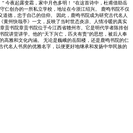
” 今夜起露变霜，家中月色多明！ “在这首诗中，杜甫借助岳
守仁创办的一所私立学校，地址在今浙江绍兴。 鹿鸣书院不仅
义道德，忠于自己的信仰。 因此，鹿鸣书院成为研究古代名人
下《黄州快哉亭》一文，反映了当时世态炎凉、人情冷暖的真实
4.章贡书院章贡书院位于今江西省赣州市。它是明代学者陈抟创
书院讲堂讲学。他的“天下兴亡，匹夫有责”的思想，被后人奉
房的高雅和文化内涵。 无论是巍峨的岳阳楼，还是鹿鸣书院的仁
古代名人书房的优雅名字，以便更好地继承和发扬中华民族的