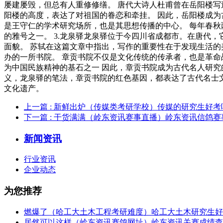
屡建屡毁，但总有人重修修缮。 唐代大诗人杜甫曾在岳阳楼写过
阳楼的高度，表达了对祖国的眷恋和牵挂。 因此，岳阳楼成为
是王守仁的学术研究场所，也是其思想传播的中心。 每年春秋
的雅号之一。 3.龙泉驿龙泉驿位于今四川省成都市。在唐代
面貌。 苏轼在这篇文章中指出，写作的重要性在于发现生活的
办的一所书院。 章贡书院不仅是文化传统的传承者，也是革命
为中国民族精神的基石之一 因此，章贡书院成为古代名人研究
义，龙泉驿的笔法，章贡书院的红色基因，都表达了古代名士
文化遗产。
上一篇
: 新鲜出炉（传媒类考研学校）传媒的研究生好考
下一篇
: 干货满满（岭东资讯赛事直播）岭东资讯信鸽
新闻资讯
行业资讯
企业动态
为您推荐
燃爆了（哈工大土木工程考研难度）哈工大土木研究生好
居然可以这样（岭东资讯赛鸽网址）岭东资讯关赛成绩查