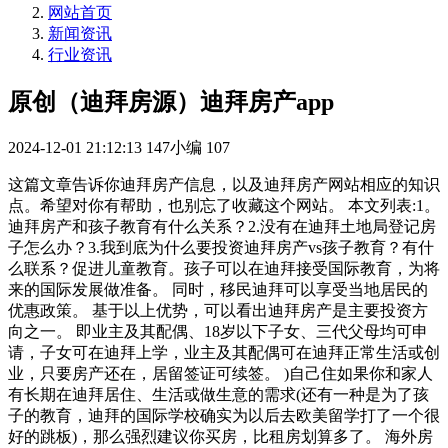
网站首页
新闻资讯
行业资讯
原创（迪拜房源）迪拜房产app
2024-12-01 21:12:13
147小编
107
这篇文章告诉你迪拜房产信息，以及迪拜房产网站相应的知识
点。希望对你有帮助，也别忘了收藏这个网站。 本文列表:1。
迪拜房产和孩子教育有什么关系？2.没有在迪拜土地局登记房
子怎么办？3.我到底为什么要投资迪拜房产vs孩子教育？有什
么联系？促进儿童教育。孩子可以在迪拜接受国际教育，为将
来的国际发展做准备。 同时，移民迪拜可以享受当地居民的
优惠政策。 基于以上优势，可以看出迪拜房产是主要投资方
向之一。 即业主及其配偶、18岁以下子女、三代父母均可申
请，子女可在迪拜上学，业主及其配偶可在迪拜正常生活或创
业，只要房产还在，居留签证可续签。 )自己住如果你和家人
有长期在迪拜居住、生活或做生意的需求(还有一种是为了孩
子的教育，迪拜的国际学校确实为以后去欧美留学打了一个很
好的跳板)，那么强烈建议你买房，比租房划算多了。 海外房