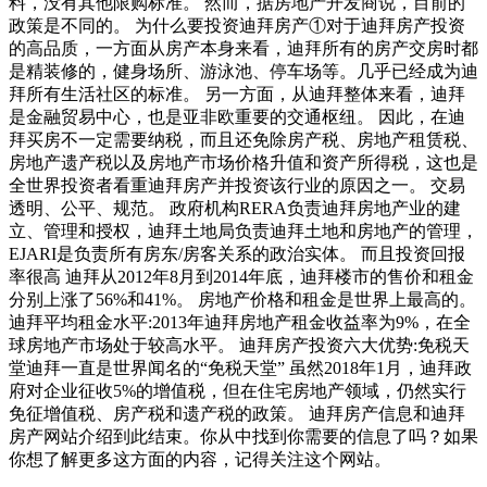
料，没有其他限购标准。 然而，据房地产开发商说，目前的
政策是不同的。 为什么要投资迪拜房产①对于迪拜房产投资
的高品质，一方面从房产本身来看，迪拜所有的房产交房时都
是精装修的，健身场所、游泳池、停车场等。几乎已经成为迪
拜所有生活社区的标准。 另一方面，从迪拜整体来看，迪拜
是金融贸易中心，也是亚非欧重要的交通枢纽。 因此，在迪
拜买房不一定需要纳税，而且还免除房产税、房地产租赁税、
房地产遗产税以及房地产市场价格升值和资产所得税，这也是
全世界投资者看重迪拜房产并投资该行业的原因之一。 交易
透明、公平、规范。 政府机构RERA负责迪拜房地产业的建
立、管理和授权，迪拜土地局负责迪拜土地和房地产的管理，
EJARI是负责所有房东/房客关系的政治实体。 而且投资回报
率很高 迪拜从2012年8月到2014年底，迪拜楼市的售价和租金
分别上涨了56%和41%。 房地产价格和租金是世界上最高的。
迪拜平均租金水平:2013年迪拜房地产租金收益率为9%，在全
球房地产市场处于较高水平。 迪拜房产投资六大优势:免税天
堂迪拜一直是世界闻名的“免税天堂” 虽然2018年1月，迪拜政
府对企业征收5%的增值税，但在住宅房地产领域，仍然实行
免征增值税、房产税和遗产税的政策。 迪拜房产信息和迪拜
房产网站介绍到此结束。你从中找到你需要的信息了吗？如果
你想了解更多这方面的内容，记得关注这个网站。