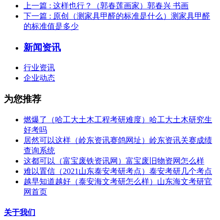
上一篇
: 这样也行？（郭春莲画家）郭春兴 书画
下一篇
: 原创（测家具甲醛的标准是什么）测家具甲醛
的标准值是多少
新闻资讯
行业资讯
企业动态
为您推荐
燃爆了（哈工大土木工程考研难度）哈工大土木研究生
好考吗
居然可以这样（岭东资讯赛鸽网址）岭东资讯关赛成绩
查询系统
这都可以（富宝废铁资讯网）富宝废旧物资网怎么样
难以置信（2021山东泰安考研考点）泰安考研几个考点
越早知道越好（泰安海文考研怎么样）山东海文考研官
网首页
关于我们