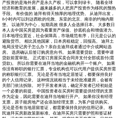
产投资的是海外房产是永久产权，可以拿到绿卡。 随着全球
经济和教育的发展，越来越多的人把房产投资作为移民的预热
手段。 有价值的 迪拜有得天独厚的地理优势。 从迪拜出发，
8小时内可以到达西欧的伦敦、东亚的北京、南非的约翰内斯
堡。 以迪拜为中心，短期高效 很多人会选择日本。 大多数日
本人去中国买房是因为看重资产保值、抄底机会和增值潜力。
日本地理位置近，社会保障高，市场规范有序，日元是公认的
避险货币。 相比其他国家，日本房租稳定，回报高。 迪拜土
地局没登记房子怎么办？亲自去迪拜或者通过中介或网站选
房。 选房确认后签订购房意向书。 如果需要贷款，需要申请
贷款前置审批。 正式签订房屋买卖合同并支付全部或首付(需
贷款)。 所以你需要在迪拜当地的金融机构开一个账户。 如果
你没有称职的银行汇票，专业机构也可以代用户提供买房所需
的称职银行汇票。 无论是否有当地定居签证，都要保持良好
的个人信用记录。 这种情况就相当于未经批准建房，会被有
关部门依法拆除。 对于开发者来说，确定开发者已经初始是
一个必要的前提。 中国投资者在买房时需要提供经理的支票
作为定金，因此需要在迪拜当地银行开户。 如果你没有经理
支票，原子能房地产还会添加经理支票，为客户提供购买。
无论是否有当地居留签证，都需要保持良好的信用记录。 移
民迪拜买房新政策新标准。在迪拜买房只需要护照和签证材