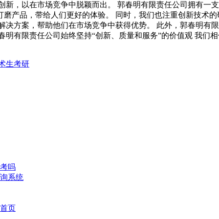
创新，以在市场竞争中脱颖而出。 郭春明有限责任公司拥有一支
磨产品，带给人们更好的体验。 同时，我们也注重创新技术的
解决方案，帮助他们在市场竞争中获得优势。 此外，郭春明有限
春明有限责任公司始终坚持“创新、质量和服务”的价值观 我们
术生考研
考吗
询系统
首页