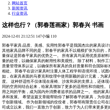
网站首页
新闻资讯
行业资讯
这样也行？（郭春莲画家）郭春兴 书画
2024-12-01 21:12:51
147小编
110
郭春平家具:品质、美感、实用性郭春平是我国杰出的家具设计
其他家具品牌不同的是，郭春平的家具不以规模扩张为目的，而
量保证是郭春平家具的优势之一。 所有家具均采用优质原材料
量的处理，以确保家具的耐用性和美观性。 除了材料，制作工艺
质量管理体系认证，以确保所有家具的良好质量和符合国际标准
相处。 郭春平在设计家具时注重人体工程学和语境环境，试图
如，在家具表面的马赛克和纹理中使用新颖的设计元素，为家具
度。 这种舒适性不仅体现在座椅、沙发和床的支撑上，还体现
同的空房间结合起来，给家具增加了更多的适用性和功能性。 
用之间的平衡，成为国内外消费者追求的品牌之一。 他的家具
承和发展。 希望这篇文章能帮助你了解郭春平的家具，为你选
于创新领域。 作为创新领域的佼佼者，郭春明有限责任公司在
司成立以来，我们一直致力于创新，致力于为人们带来更多更好