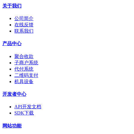
关于我们
公司简介
在线反馈
联系我们
产品中心
聚合收款
子商户系统
代付系统
二维码支付
机具设备
开发者中心
API开发文档
SDK下载
网站功能