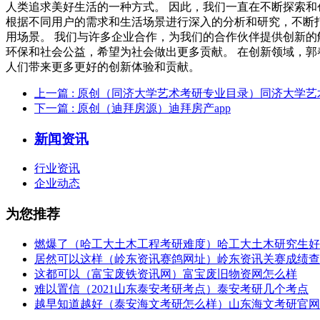
人类追求美好生活的一种方式。 因此，我们一直在不断探索和
根据不同用户的需求和生活场景进行深入的分析和研究，不断打
用场景。 我们与许多企业合作，为我们的合作伙伴提供创新的
环保和社会公益，希望为社会做出更多贡献。 在创新领域，郭
人们带来更多更好的创新体验和贡献。
上一篇
: 原创（同济大学艺术考研专业目录）同济大学艺
下一篇
: 原创（迪拜房源）迪拜房产app
新闻资讯
行业资讯
企业动态
为您推荐
燃爆了（哈工大土木工程考研难度）哈工大土木研究生好
居然可以这样（岭东资讯赛鸽网址）岭东资讯关赛成绩查
这都可以（富宝废铁资讯网）富宝废旧物资网怎么样
难以置信（2021山东泰安考研考点）泰安考研几个考点
越早知道越好（泰安海文考研怎么样）山东海文考研官网